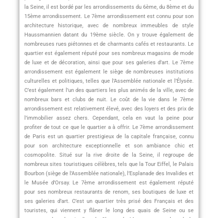
la Seine, il est bordé par les arrondissements du 6ème, du 8ème et du
15ème arrondissement. Le 7ème arrondissement est connu pour son
architecture historique, avec de nombreux immeubles de style
Haussmannien datant du 19ème siècle. On y trouve également de
nombreuses rues piétonnes et de charmants cafés et restaurants. Le
quartier est également réputé pour ses nombreux magasins de mode
de luxe et de décoration, ainsi que pour ses galeries d’art. Le 7ème
arrondissement est également le siège de nombreuses institutions
culturelles et politiques, telles que l’Assemblée nationale et l’Élysée.
C’est également l’un des quartiers les plus animés de la ville, avec de
nombreux bars et clubs de nuit. Le coût de la vie dans le 7ème
arrondissement est relativement élevé, avec des loyers et des prix de
l’immobilier assez chers. Cependant, cela en vaut la peine pour
profiter de tout ce que le quartier a à offrir. Le 7ème arrondissement
de Paris est un quartier prestigieux de la capitale française, connu
pour son architecture exceptionnelle et son ambiance chic et
cosmopolite. Situé sur la rive droite de la Seine, il regroupe de
nombreux sites touristiques célèbres, tels que la Tour Eiffel, le Palais
Bourbon (siège de l’Assemblée nationale), l’Esplanade des Invalides et
le Musée d’Orsay. Le 7ème arrondissement est également réputé
pour ses nombreux restaurants de renom, ses boutiques de luxe et
ses galeries d’art. C’est un quartier très prisé des Français et des
touristes, qui viennent y flâner le long des quais de Seine ou se