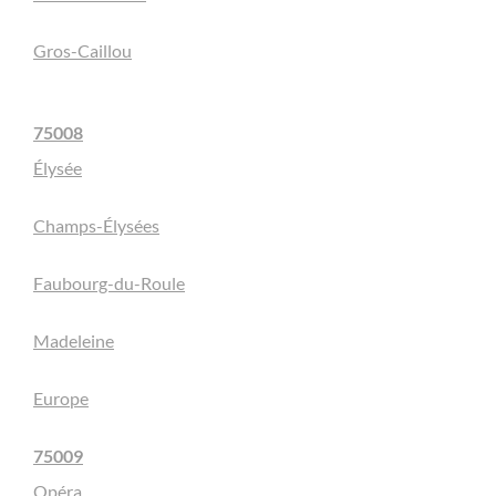
Gros-Caillou
75008
Élysée
Champs-Élysées
Faubourg-du-Roule
Madeleine
Europe
75009
Opéra