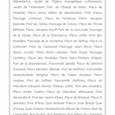
l’Abondance, Jardin de l’Eglise Evangélique Luthérienne,
Jardin de l’Intendant, Parc du Champ de Mars, Place de
Finlande, Place Henry Millon de Montherlant, Pont d’Iena,
Passage Commun, Place de Fontenoy, Place Jacques
Bainville Pont de l’Alma, Passage de l’Union, Place de l’Ecole
Militaire, Place Jacques Rueff Pont de la Concorde, Passage
de la Vierge, Place de la Résistance, Place Joffre, Pont des
Invalides, Passage de la Visitation, Place de Sydney Place Le
Corbusier, Pont du Carrousel, Passage Jean Nicot, Place
Denys Cochin, Place René Laennec, Pont Royal, Passage
Landrieu, Place des Invalides Place Saint-Thomas d’Aquin,
Port de la Bourdonnais, Passerelle Debilly, Place du Général
Gouraud, Place Salvador Allende, Port de Solférino, Passerelle
Léopold-Sédar Senghor, Place du Palais Bourbon Place
Vauban, Port de Suffren, Passerelle Solférino, Place du
Président Edouard Herriot, Plateau Joffre, Port des Invalides,
Place André Tardieu Place du Président Mithouard, Pont
Alexandre III, Port des Saints-Pères, Place de Breteuil, Place El
Salvador, Pont d’Iéna, Quai Anatole France Quai Branly Quai
d’Orsay, Quai Voltaire, Rond-point du Bleuet de France, Rue de
Commaille, Rue du Bac, Rue Marinoni, Rue Albert de Lapparent