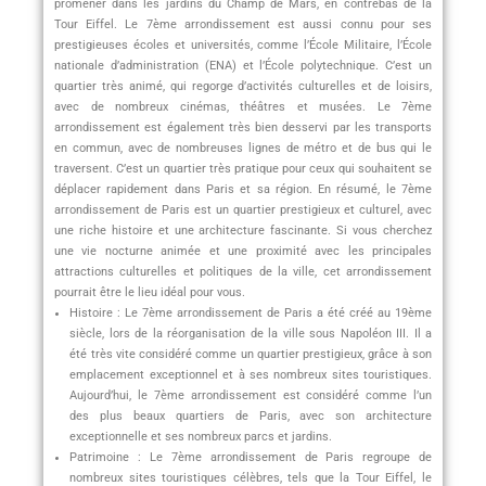
promener dans les jardins du Champ de Mars, en contrebas de la
Tour Eiffel. Le 7ème arrondissement est aussi connu pour ses
prestigieuses écoles et universités, comme l’École Militaire, l’École
nationale d’administration (ENA) et l’École polytechnique. C’est un
quartier très animé, qui regorge d’activités culturelles et de loisirs,
avec de nombreux cinémas, théâtres et musées. Le 7ème
arrondissement est également très bien desservi par les transports
en commun, avec de nombreuses lignes de métro et de bus qui le
traversent. C’est un quartier très pratique pour ceux qui souhaitent se
déplacer rapidement dans Paris et sa région. En résumé, le 7ème
arrondissement de Paris est un quartier prestigieux et culturel, avec
une riche histoire et une architecture fascinante. Si vous cherchez
une vie nocturne animée et une proximité avec les principales
attractions culturelles et politiques de la ville, cet arrondissement
pourrait être le lieu idéal pour vous.
Histoire : Le 7ème arrondissement de Paris a été créé au 19ème
siècle, lors de la réorganisation de la ville sous Napoléon III. Il a
été très vite considéré comme un quartier prestigieux, grâce à son
emplacement exceptionnel et à ses nombreux sites touristiques.
Aujourd’hui, le 7ème arrondissement est considéré comme l’un
des plus beaux quartiers de Paris, avec son architecture
exceptionnelle et ses nombreux parcs et jardins.
Patrimoine : Le 7ème arrondissement de Paris regroupe de
nombreux sites touristiques célèbres, tels que la Tour Eiffel, le