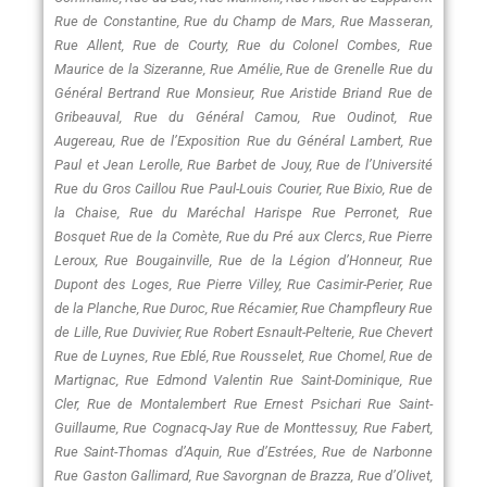
Rue de Constantine, Rue du Champ de Mars, Rue Masseran,
Rue Allent, Rue de Courty, Rue du Colonel Combes, Rue
Maurice de la Sizeranne, Rue Amélie, Rue de Grenelle Rue du
Général Bertrand Rue Monsieur, Rue Aristide Briand Rue de
Gribeauval, Rue du Général Camou, Rue Oudinot, Rue
Augereau, Rue de l’Exposition Rue du Général Lambert, Rue
Paul et Jean Lerolle, Rue Barbet de Jouy, Rue de l’Université
Rue du Gros Caillou Rue Paul-Louis Courier, Rue Bixio, Rue de
la Chaise, Rue du Maréchal Harispe Rue Perronet, Rue
Bosquet Rue de la Comète, Rue du Pré aux Clercs, Rue Pierre
Leroux, Rue Bougainville, Rue de la Légion d’Honneur, Rue
Dupont des Loges, Rue Pierre Villey, Rue Casimir-Perier, Rue
de la Planche, Rue Duroc, Rue Récamier, Rue Champfleury Rue
de Lille, Rue Duvivier, Rue Robert Esnault-Pelterie, Rue Chevert
Rue de Luynes, Rue Eblé, Rue Rousselet, Rue Chomel, Rue de
Martignac, Rue Edmond Valentin Rue Saint-Dominique, Rue
Cler, Rue de Montalembert Rue Ernest Psichari Rue Saint-
Guillaume, Rue Cognacq-Jay Rue de Monttessuy, Rue Fabert,
Rue Saint-Thomas d’Aquin, Rue d’Estrées, Rue de Narbonne
Rue Gaston Gallimard, Rue Savorgnan de Brazza, Rue d’Olivet,