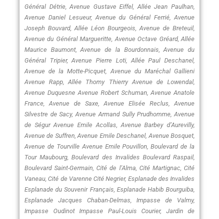
Général Détrie, Avenue Gustave Eiffel, Allée Jean Paulhan,
Avenue Daniel Lesueur, Avenue du Général Ferrié, Avenue
Joseph Bouvard, Allée Léon Bourgeois, Avenue de Breteuil,
Avenue du Général Margueritte, Avenue Octave Gréard, Allée
Maurice Baumont, Avenue de la Bourdonnais, Avenue du
Général Tripier, Avenue Pierre Loti, Allée Paul Deschanel,
Avenue de la Motte-Picquet, Avenue du Maréchal Gallieni
Avenue Rapp, Allée Thomy Thierry Avenue de Lowendal,
Avenue Duquesne Avenue Robert Schuman, Avenue Anatole
France, Avenue de Saxe, Avenue Elisée Reclus, Avenue
Silvestre de Sacy, Avenue Armand Sully Prudhomme, Avenue
de Ségur Avenue Emile Acollas, Avenue Barbey d’Aurevilly,
Avenue de Suffren, Avenue Emile Deschanel, Avenue Bosquet,
Avenue de Tourville Avenue Emile Pouvillon, Boulevard de la
Tour Maubourg, Boulevard des Invalides Boulevard Raspail,
Boulevard Saint-Germain, Cité de l’Alma, Cité Martignac, Cité
Vaneau, Cité de Varenne Cité Negrier, Esplanade des Invalides
Esplanade du Souvenir Français, Esplanade Habib Bourguiba,
Esplanade Jacques Chaban-Delmas, Impasse de Valmy,
Impasse Oudinot Impasse Paul-Louis Courier, Jardin de