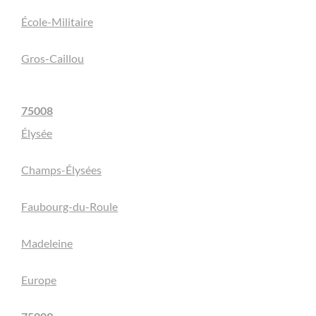
École-Militaire
Gros-Caillou
75008
Élysée
Champs-Élysées
Faubourg-du-Roule
Madeleine
Europe