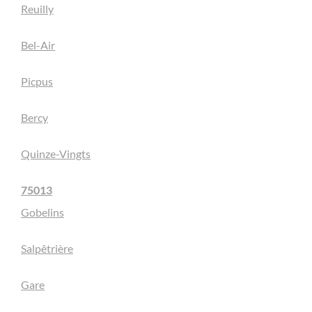
Reuilly
Bel-Air
Picpus
Bercy
Quinze-Vingts
75013
Gobelins
Salpêtrière
Gare